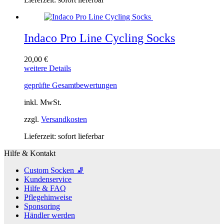
können
auf
der
Produktseite
Indaco Pro Line Cycling Socks
gewählt
werden
20,00
€
Dieses
weitere Details
Produkt
geprüfte Gesamtbewertungen
weist
mehrere
inkl. MwSt.
Varianten
auf.
zzgl.
Versandkosten
Die
Optionen
Lieferzeit:
sofort lieferbar
können
auf
Hilfe & Kontakt
der
Produktseite
Custom Socken 🧦
gewählt
Kundenservice
werden
Hilfe & FAQ
Pflegehinweise
Sponsoring
Händler werden