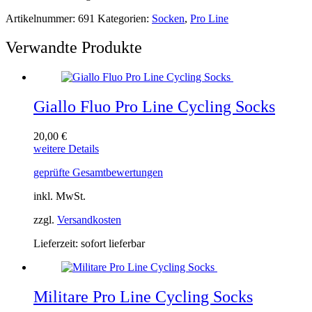
Artikelnummer:
691
Kategorien:
Socken
,
Pro Line
Verwandte Produkte
Giallo Fluo Pro Line Cycling Socks
20,00
€
Dieses
weitere Details
Produkt
geprüfte Gesamtbewertungen
weist
mehrere
inkl. MwSt.
Varianten
auf.
zzgl.
Versandkosten
Die
Optionen
Lieferzeit:
sofort lieferbar
können
auf
der
Produktseite
Militare Pro Line Cycling Socks
gewählt
werden