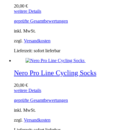
20,00
€
Dieses
weitere Details
Produkt
geprüfte Gesamtbewertungen
weist
mehrere
inkl. MwSt.
Varianten
auf.
zzgl.
Versandkosten
Die
Optionen
Lieferzeit:
sofort lieferbar
können
auf
der
Produktseite
Nero Pro Line Cycling Socks
gewählt
werden
20,00
€
Dieses
weitere Details
Produkt
geprüfte Gesamtbewertungen
weist
mehrere
inkl. MwSt.
Varianten
auf.
zzgl.
Versandkosten
Die
Optionen
Lieferzeit:
sofort lieferbar