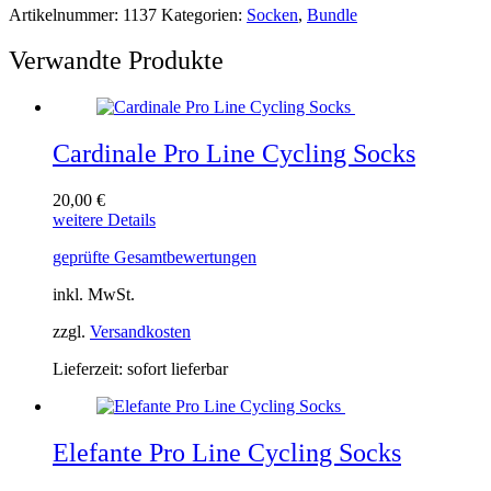
Artikelnummer:
1137
Kategorien:
Socken
,
Bundle
Verwandte Produkte
Cardinale Pro Line Cycling Socks
20,00
€
Dieses
weitere Details
Produkt
geprüfte Gesamtbewertungen
weist
mehrere
inkl. MwSt.
Varianten
auf.
zzgl.
Versandkosten
Die
Optionen
Lieferzeit:
sofort lieferbar
können
auf
der
Produktseite
Elefante Pro Line Cycling Socks
gewählt
werden