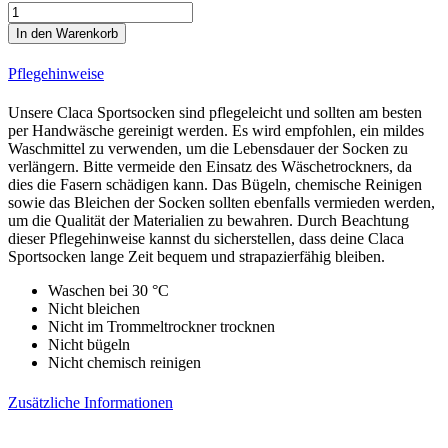
Force
White
In den Warenkorb
5er
Bundle
Pflegehinweise
Pro
Line
Unsere Claca Sportsocken sind pflegeleicht und sollten am besten
Cycling
per Handwäsche gereinigt werden. Es wird empfohlen, ein mildes
Socks
Waschmittel zu verwenden, um die Lebensdauer der Socken zu
Menge
verlängern. Bitte vermeide den Einsatz des Wäschetrockners, da
dies die Fasern schädigen kann. Das Bügeln, chemische Reinigen
sowie das Bleichen der Socken sollten ebenfalls vermieden werden,
um die Qualität der Materialien zu bewahren. Durch Beachtung
dieser Pflegehinweise kannst du sicherstellen, dass deine Claca
Sportsocken lange Zeit bequem und strapazierfähig bleiben.
Waschen bei 30 °C
Nicht bleichen
Nicht im Trommeltrockner trocknen
Nicht bügeln
Nicht chemisch reinigen
Zusätzliche Informationen