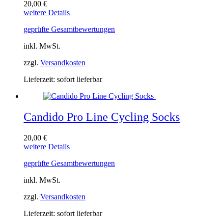
20,00
€
Dieses
weitere Details
Produkt
geprüfte Gesamtbewertungen
weist
mehrere
inkl. MwSt.
Varianten
auf.
zzgl.
Versandkosten
Die
Optionen
Lieferzeit:
sofort lieferbar
können
auf
der
Produktseite
Candido Pro Line Cycling Socks
gewählt
werden
20,00
€
Dieses
weitere Details
Produkt
geprüfte Gesamtbewertungen
weist
mehrere
inkl. MwSt.
Varianten
auf.
zzgl.
Versandkosten
Die
Optionen
Lieferzeit:
sofort lieferbar
können