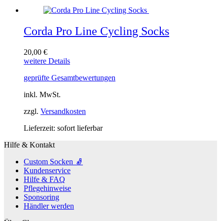
auf
der
Produktseite
Corda Pro Line Cycling Socks
gewählt
werden
20,00
€
Dieses
weitere Details
Produkt
geprüfte Gesamtbewertungen
weist
mehrere
inkl. MwSt.
Varianten
auf.
zzgl.
Versandkosten
Die
Optionen
Lieferzeit:
sofort lieferbar
können
auf
Hilfe & Kontakt
der
Produktseite
Custom Socken 🧦
gewählt
Kundenservice
werden
Hilfe & FAQ
Pflegehinweise
Sponsoring
Händler werden