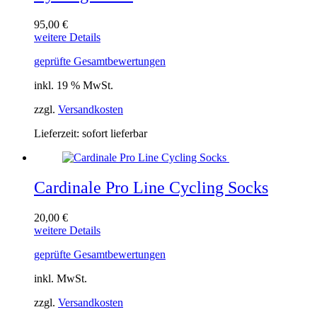
95,00
€
weitere Details
geprüfte Gesamtbewertungen
inkl. 19 % MwSt.
zzgl.
Versandkosten
Lieferzeit:
sofort lieferbar
Cardinale Pro Line Cycling Socks
20,00
€
Dieses
weitere Details
Produkt
geprüfte Gesamtbewertungen
weist
mehrere
inkl. MwSt.
Varianten
auf.
zzgl.
Versandkosten
Die