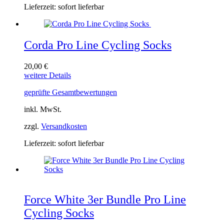
Optionen
Lieferzeit:
sofort lieferbar
können
auf
der
Produktseite
Corda Pro Line Cycling Socks
gewählt
werden
20,00
€
Dieses
weitere Details
Produkt
geprüfte Gesamtbewertungen
weist
mehrere
inkl. MwSt.
Varianten
auf.
zzgl.
Versandkosten
Die
Optionen
Lieferzeit:
sofort lieferbar
können
auf
der
Produktseite
gewählt
werden
Force White 3er Bundle Pro Line
Cycling Socks