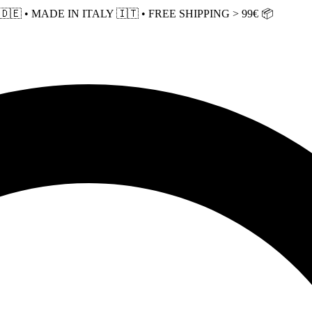
 • MADE IN ITALY 🇮🇹 • FREE SHIPPING > 99€ 📦