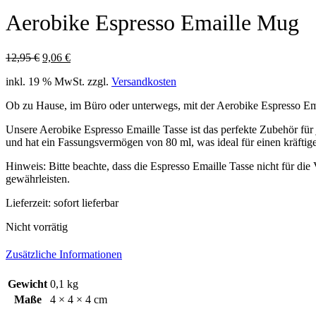
Aerobike Espresso Emaille Mug
Ursprünglicher
Aktueller
12,95
€
9,06
€
Preis
Preis
inkl. 19 % MwSt.
zzgl.
Versandkosten
war:
ist:
12,95 €
9,06 €.
Ob zu Hause, im Büro oder unterwegs, mit der Aerobike Espresso Emai
Unsere Aerobike Espresso Emaille Tasse ist das perfekte Zubehör für
und hat ein Fassungsvermögen von 80 ml, was ideal für einen kräftige
Hinweis: Bitte beachte, dass die Espresso Emaille Tasse nicht für d
gewährleisten.
Lieferzeit:
sofort lieferbar
Nicht vorrätig
Zusätzliche Informationen
Gewicht
0,1 kg
Maße
4 × 4 × 4 cm