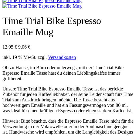
Time Trial Bike Espresso
Emaille Mug
Ursprünglicher
Aktueller
12,95
€
9,06
€
Preis
Preis
inkl. 19 % MwSt.
zzgl.
Versandkosten
war:
ist:
12,95 €
9,06 €.
Ob zu Hause, im Büro oder unterwegs, mit der Time Trial Bike
Espresso Emaille Tasse hast du deinen Lieblingskaffee immer
griffbereit.
Unsere Time Trial Bike Espresso Emaille Tasse ist das perfekte
Zubehör für jeden Kaffeeliebhaber, der seine Leidenschaft fürs Time
Trial zum Ausdruck bringen möchte. Die Tasse besteht aus
hochwertigem Emaille und hat ein Fassungsvermögen von 80 ml,
was ideal für einen kräftigen Espresso oder einen starken Kaffee ist.
Hinweis: Bitte beachte, dass die Espresso Emaille Tasse nicht für die
Verwendung in der Mikrowelle oder in der Spülmaschine geeignet
ist. Handwäsche wird empfohlen, um die Langlebigkeit des Designs