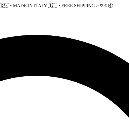
 • MADE IN ITALY 🇮🇹 • FREE SHIPPING > 99€ 📦