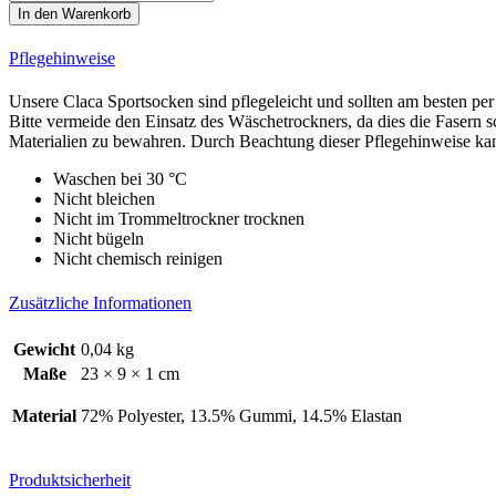
Classic
In den Warenkorb
Line
Cycling
Pflegehinweise
Socks
Menge
Unsere Claca Sportsocken sind pflegeleicht und sollten am besten p
Bitte vermeide den Einsatz des Wäschetrockners, da dies die Fasern 
Materialien zu bewahren. Durch Beachtung dieser Pflegehinweise kann
Waschen bei 30 °C
Nicht bleichen
Nicht im Trommeltrockner trocknen
Nicht bügeln
Nicht chemisch reinigen
Zusätzliche Informationen
Gewicht
0,04 kg
Maße
23 × 9 × 1 cm
Material
72% Polyester, 13.5% Gummi, 14.5% Elastan
Produktsicherheit