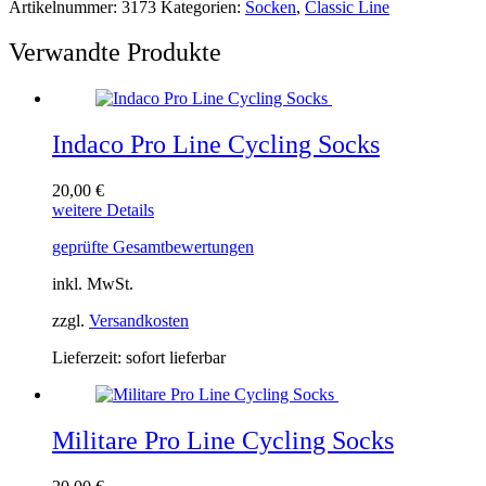
Artikelnummer:
3173
Kategorien:
Socken
,
Classic Line
Verwandte Produkte
Indaco Pro Line Cycling Socks
20,00
€
Dieses
weitere Details
Produkt
geprüfte Gesamtbewertungen
weist
mehrere
inkl. MwSt.
Varianten
auf.
zzgl.
Versandkosten
Die
Optionen
Lieferzeit:
sofort lieferbar
können
auf
der
Produktseite
Militare Pro Line Cycling Socks
gewählt
werden