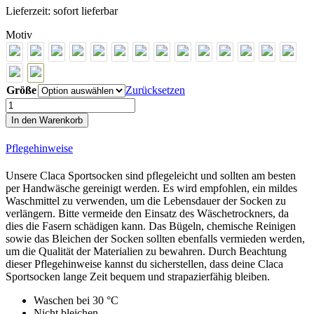
Lieferzeit:
sofort lieferbar
Motiv
Größe
Zurücksetzen
Zone
2
In den Warenkorb
Classic
Line
Pflegehinweise
Cycling
Socks
Unsere Claca Sportsocken sind pflegeleicht und sollten am besten
Menge
per Handwäsche gereinigt werden. Es wird empfohlen, ein mildes
Waschmittel zu verwenden, um die Lebensdauer der Socken zu
verlängern. Bitte vermeide den Einsatz des Wäschetrockners, da
dies die Fasern schädigen kann. Das Bügeln, chemische Reinigen
sowie das Bleichen der Socken sollten ebenfalls vermieden werden,
um die Qualität der Materialien zu bewahren. Durch Beachtung
dieser Pflegehinweise kannst du sicherstellen, dass deine Claca
Sportsocken lange Zeit bequem und strapazierfähig bleiben.
Waschen bei 30 °C
Nicht bleichen