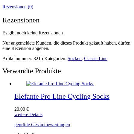
Rezensionen (0)
Rezensionen
Es gibt noch keine Rezensionen
Nur angemeldete Kunden, die dieses Produkt gekauft haben, dürfen
eine Rezension abgeben.
Artikelnummer:
3215
Kategorien:
Socken
,
Classic Line
Verwandte Produkte
Elefante Pro Line Cycling Socks
20,00
€
Dieses
weitere Details
Produkt
geprüfte Gesamtbewertungen
weist
mehrere