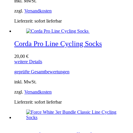
inkl. MwSt.
Varianten
auf.
zzgl.
Versandkosten
Die
Optionen
Lieferzeit:
sofort lieferbar
können
auf
der
Produktseite
Corda Pro Line Cycling Socks
gewählt
werden
20,00
€
Dieses
weitere Details
Produkt
geprüfte Gesamtbewertungen
weist
mehrere
inkl. MwSt.
Varianten
auf.
zzgl.
Versandkosten
Die
Optionen
Lieferzeit:
sofort lieferbar
können
auf
der
Produktseite
gewählt
werden