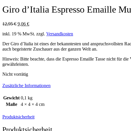
Giro d’Italia Espresso Emaille M
Ursprünglicher
Aktueller
12,95
€
9,06
€
Preis
Preis
inkl. 19 % MwSt.
zzgl.
Versandkosten
war:
ist:
12,95 €
9,06 €.
Der Giro d’Italia ist eines der bekanntesten und anspruchsvollsten Rad
auch begeisterte Zuschauer aus der ganzen Welt an.
Hinweis: Bitte beachte, dass die Espresso Emaille Tasse nicht für d
gewährleisten.
Nicht vorrätig
Zusätzliche Informationen
Gewicht
0,1 kg
Maße
4 × 4 × 4 cm
Produktsicherheit
Produktsicherheit