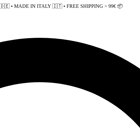
 • MADE IN ITALY 🇮🇹 • FREE SHIPPING > 99€ 📦