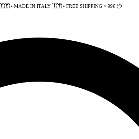
 • MADE IN ITALY 🇮🇹 • FREE SHIPPING > 99€ 📦