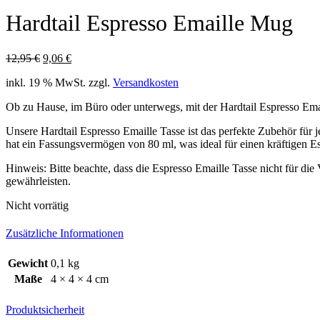
Hardtail Espresso Emaille Mug
Ursprünglicher
Aktueller
12,95
€
9,06
€
Preis
Preis
inkl. 19 % MwSt.
zzgl.
Versandkosten
war:
ist:
12,95 €
9,06 €.
Ob zu Hause, im Büro oder unterwegs, mit der Hardtail Espresso Email
Unsere Hardtail Espresso Emaille Tasse ist das perfekte Zubehör für
hat ein Fassungsvermögen von 80 ml, was ideal für einen kräftigen Es
Hinweis: Bitte beachte, dass die Espresso Emaille Tasse nicht für d
gewährleisten.
Nicht vorrätig
Zusätzliche Informationen
Gewicht
0,1 kg
Maße
4 × 4 × 4 cm
Produktsicherheit