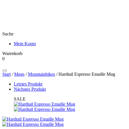
Suche
Mein Konto
Warenkorb
0
Products
search
Start
/
Mugs
/
Mountainbikes
/
Hardtail Espresso Emaille Mug
Letztes Produkt
Nächstes Produkt
SALE