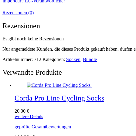
Importeur / EU-Verantwortlicher
Rezensionen (0)
Rezensionen
Es gibt noch keine Rezensionen
Nur angemeldete Kunden, die dieses Produkt gekauft haben, dürfen 
Artikelnummer:
712
Kategorien:
Socken
,
Bundle
Verwandte Produkte
Corda Pro Line Cycling Socks
20,00
€
Dieses
weitere Details
Produkt
geprüfte Gesamtbewertungen
weist
mehrere