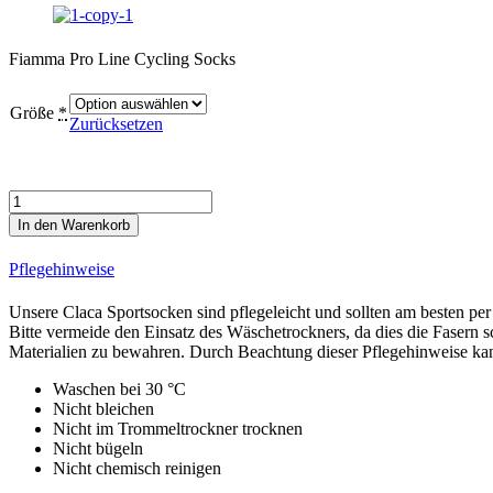
Fiamma Pro Line Cycling Socks
Größe
*
Zurücksetzen
Glow
Bundle
In den Warenkorb
Pro
Line
Pflegehinweise
Cycling
Socks
Unsere Claca Sportsocken sind pflegeleicht und sollten am besten p
Menge
Bitte vermeide den Einsatz des Wäschetrockners, da dies die Fasern 
Materialien zu bewahren. Durch Beachtung dieser Pflegehinweise kann
Waschen bei 30 °C
Nicht bleichen
Nicht im Trommeltrockner trocknen
Nicht bügeln
Nicht chemisch reinigen