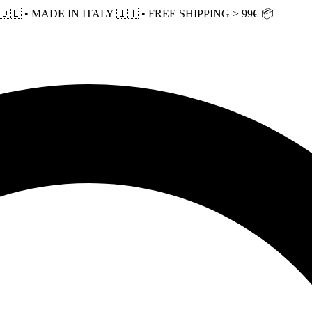
 • MADE IN ITALY 🇮🇹 • FREE SHIPPING > 99€ 📦