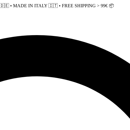
 • MADE IN ITALY 🇮🇹 • FREE SHIPPING > 99€ 📦