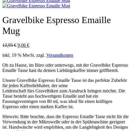
Gravelbike Espresso Emaille
Mug
Ursprünglicher
Aktueller
12,95
€
9,06
€
Preis
Preis
inkl. 19 % MwSt.
zzgl.
Versandkosten
war:
ist:
12,95 €
9,06 €.
Ob zu Hause, im Büro oder unterwegs, mit der Gravelbike Espresso
Emaille Tasse hast du deinen Lieblingskaffee immer griffbereit.
Unsere Gravelbike Espresso Emaille Tasse ist das perfekte Zubehör
für jeden Kaffeeliebhaber, der seine
Leidenschaft fürs
Gravelbiken
zum Ausdruck bringen möchte. Die
Tasse besteht aus hochwertigem Emaille und hat ein
Fassungsvermögen von 80 ml, was ideal für einen kräftigen
Espresso oder einen starken Kaffee ist.
Hinweis: Bitte beachte, dass die Espresso Emaille Tasse nicht für die
Verwendung in der Mikrowelle oder in der Spülmaschine geeignet
ist. Handwäsche wird empfohlen, um die Langlebigkeit des Designs