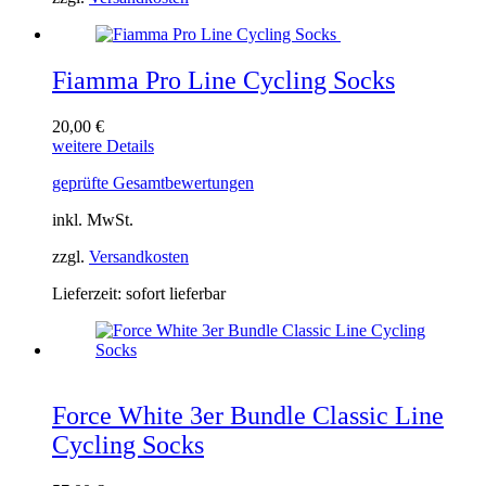
Fiamma Pro Line Cycling Socks
20,00
€
Dieses
weitere Details
Produkt
geprüfte Gesamtbewertungen
weist
mehrere
inkl. MwSt.
Varianten
auf.
zzgl.
Versandkosten
Die
Optionen
Lieferzeit:
sofort lieferbar
können
auf
der
Produktseite
gewählt
werden
Force White 3er Bundle Classic Line
Cycling Socks