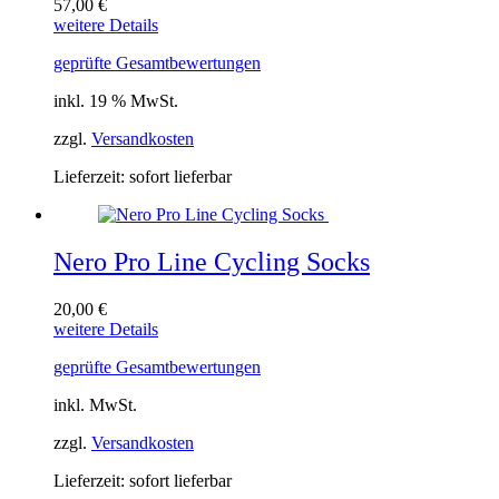
57,00
€
weitere Details
geprüfte Gesamtbewertungen
inkl. 19 % MwSt.
zzgl.
Versandkosten
Lieferzeit:
sofort lieferbar
Nero Pro Line Cycling Socks
20,00
€
Dieses
weitere Details
Produkt
geprüfte Gesamtbewertungen
weist
mehrere
inkl. MwSt.
Varianten
auf.
zzgl.
Versandkosten
Die
Optionen
Lieferzeit:
sofort lieferbar
können