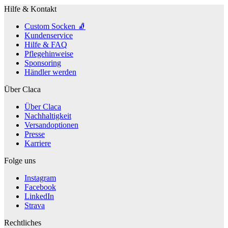
auf
Hilfe & Kontakt
der
Produktseite
Custom Socken 🧦
gewählt
Kundenservice
werden
Hilfe & FAQ
Pflegehinweise
Sponsoring
Händler werden
Über Claca
Über Claca
Nachhaltigkeit
Versandoptionen
Presse
Karriere
Folge uns
Instagram
Facebook
LinkedIn
Strava
Rechtliches