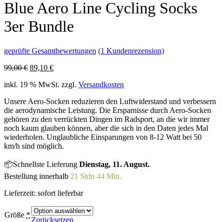
Blue Aero Line Cycling Socks
3er Bundle
geprüfte Gesamtbewertungen
(
1
Kundenrezension)
Ursprünglicher
Aktueller
99,00
€
89,10
€
Preis
Preis
inkl. 19 % MwSt.
zzgl.
Versandkosten
war:
ist:
99,00 €
89,10 €.
Unsere Aero-Socken reduzieren den Luftwiderstand und verbessern
die aerodynamische Leistung. Die Ersparnisse durch Aero-Socken
gehören zu den verrückten Dingen im Radsport, an die wir immer
noch kaum glauben können, aber die sich in den Daten jedes Mal
wiederholen. Unglaubliche Einsparungen von 8-12 Watt bei 50
km/h sind möglich.
📦Schnellste Lieferung
Dienstag, 11. August.
Bestellung innerhalb
21 Stdn 44 Min.
Lieferzeit:
sofort lieferbar
Größe
*
Zurücksetzen