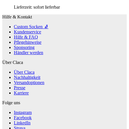
Optionen
Lieferzeit:
sofort lieferbar
können
auf
Hilfe & Kontakt
der
Produktseite
Custom Socken 🧦
gewählt
Kundenservice
werden
Hilfe & FAQ
Pflegehinweise
Sponsoring
Händler werden
Über Claca
Über Claca
Nachhaltigkeit
Versandoptionen
Presse
Karriere
Folge uns
Instagram
Facebook
LinkedIn
Strava