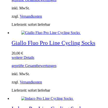
weist
mehrere
inkl. MwSt.
Varianten
auf.
zzgl.
Versandkosten
Die
Optionen
Lieferzeit:
sofort lieferbar
können
auf
der
Produktseite
Giallo Fluo Pro Line Cycling Socks
gewählt
werden
20,00
€
Dieses
weitere Details
Produkt
geprüfte Gesamtbewertungen
weist
mehrere
inkl. MwSt.
Varianten
auf.
zzgl.
Versandkosten
Die
Optionen
Lieferzeit:
sofort lieferbar
können
auf
der
Produktseite