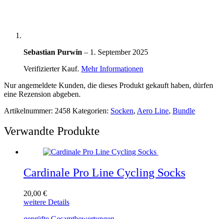
Sebastian Purwin
–
1. September 2025
Verifizierter Kauf.
Mehr Informationen
Nur angemeldete Kunden, die dieses Produkt gekauft haben, dürfen
eine Rezension abgeben.
Artikelnummer:
2458
Kategorien:
Socken
,
Aero Line
,
Bundle
Verwandte Produkte
Cardinale Pro Line Cycling Socks
20,00
€
Dieses
weitere Details
Produkt
geprüfte Gesamtbewertungen