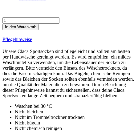
Blue
Aero
In den Warenkorb
Line
Cycling
Pflegehinweise
Socks
3er
Unsere Claca Sportsocken sind pflegeleicht und sollten am besten
Bundle
per Handwäsche gereinigt werden. Es wird empfohlen, ein mildes
Menge
Waschmittel zu verwenden, um die Lebensdauer der Socken zu
verlängern. Bitte vermeide den Einsatz des Wäschetrockners, da
dies die Fasern schädigen kann. Das Bügeln, chemische Reinigen
sowie das Bleichen der Socken sollten ebenfalls vermieden werden,
um die Qualität der Materialien zu bewahren. Durch Beachtung
dieser Pflegehinweise kannst du sicherstellen, dass deine Claca
Sportsocken lange Zeit bequem und strapazierfähig bleiben.
Waschen bei 30 °C
Nicht bleichen
Nicht im Trommeltrockner trocknen
Nicht bügeln
Nicht chemisch reinigen