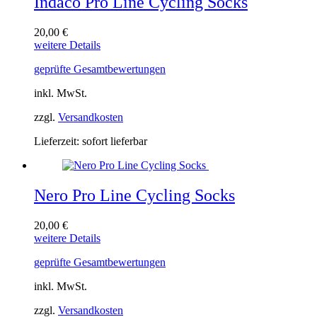
Indaco Pro Line Cycling Socks
gewählt
werden
20,00
€
Dieses
weitere Details
Produkt
geprüfte Gesamtbewertungen
weist
mehrere
inkl. MwSt.
Varianten
auf.
zzgl.
Versandkosten
Die
Optionen
Lieferzeit:
sofort lieferbar
können
auf
der
Produktseite
Nero Pro Line Cycling Socks
gewählt
werden
20,00
€
Dieses
weitere Details
Produkt
geprüfte Gesamtbewertungen
weist
mehrere
inkl. MwSt.
Varianten
auf.
zzgl.
Versandkosten
Die